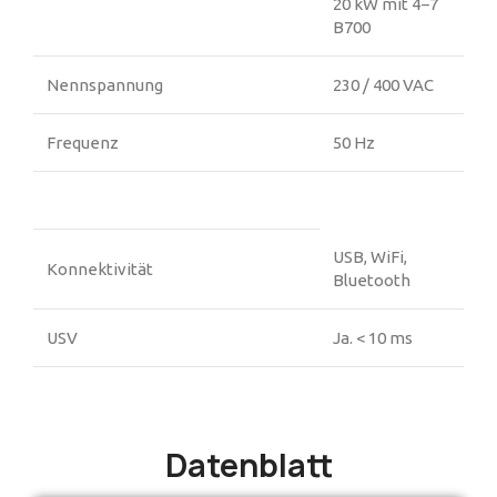
20 kW mit 4−7
B700
Nennspannung
230 / 400 VAC
Frequenz
50 Hz
USB, WiFi,
Konnektivität
Bluetooth
USV
Ja. < 10 ms
Datenblatt