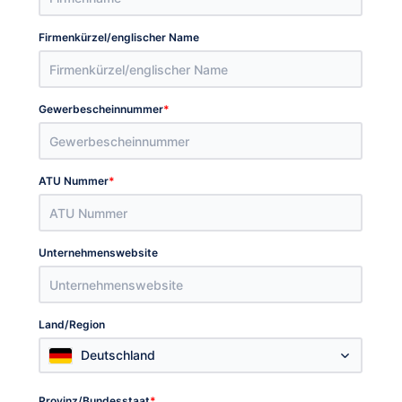
Firmenkürzel/englischer Name
Posi
Pas
für 
Anm
*
Gewerbescheinnummer
E-M
*
ATU Nummer
Kon
Sub
V
Unternehmenswebsite
V
Land/Region
Deutschland
*
Provinz/Bundesstaat