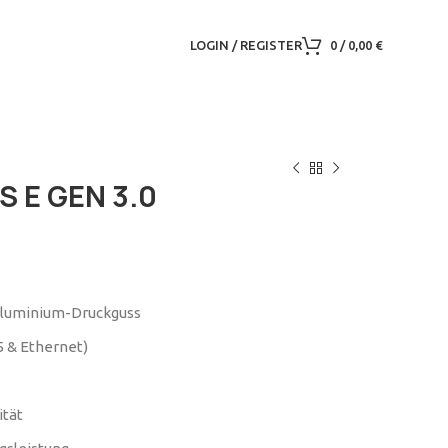
LOGIN / REGISTER
0
/
0,00
€
 E GEN 3.0
luminium-Druckguss
5 & Ethernet)
tät