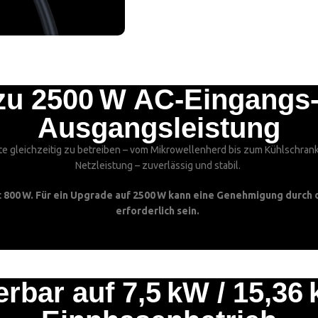
zu 2500 W AC-Eingangs
Ausgangsleistung
te gleichzeitig zu betreiben – vom Mikrowellenherd bis zum Kühlschrank.
Netzleistung – zuverlässig und stabil.
800 W. Für ein Upgrade auf 2500 W kann eine Genehmigung durch 
erforderlich sein.
erbar auf 7,5 kW / 15,36