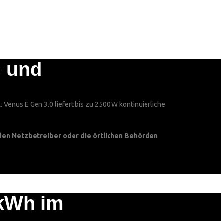
- und
 Venus E Gen 3.0 liefert bis zu 2500 W kontinuierliche
den Netzbetreiber oder die örtlichen Behörden
 kWh im