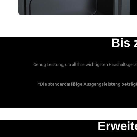
Bis 
Genug Leistung, um all Ihre wichtigsten Haushaltsgerä
*Die standardmäßige Ausgangsleistung beträgt 
Erweit