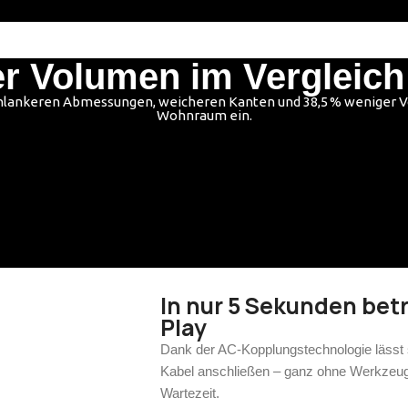
r Volumen im Vergleich
schlankeren Abmessungen, weicheren Kanten und 38,5 % weniger Vol
Wohnraum ein.
In nur 5 Sekunden betr
Play
Dank der AC-Kopplungstechnologie lässt 
Kabel anschließen – ganz ohne Werkzeug
Wartezeit.