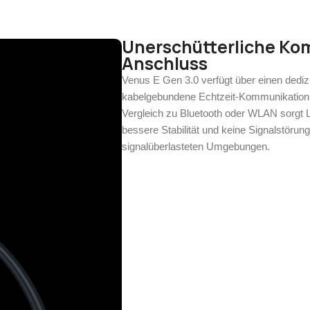
Unerschütterliche Kom
Anschluss
Venus E Gen 3.0 verfügt über einen dediz
kabelgebundene Echtzeit-Kommunikation
Vergleich zu Bluetooth oder WLAN sorgt L
bessere Stabilität und keine Signalstöru
signalüberlasteten Umgebungen.