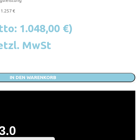
gsleistung
1.257 €
tto:
1.048,00
€
)
etzl. MwSt
IN DEN WARENKORB
3.0