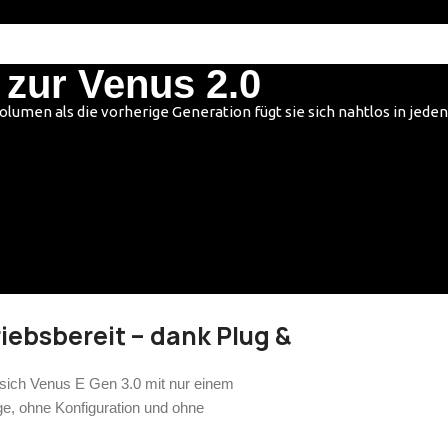
 zur Venus 2.0
umen als die vorherige Generation fügt sie sich nahtlos in jede
iebsbereit – dank Plug &
sich Venus E Gen 3.0 mit nur einem
e, ohne Konfiguration und ohne