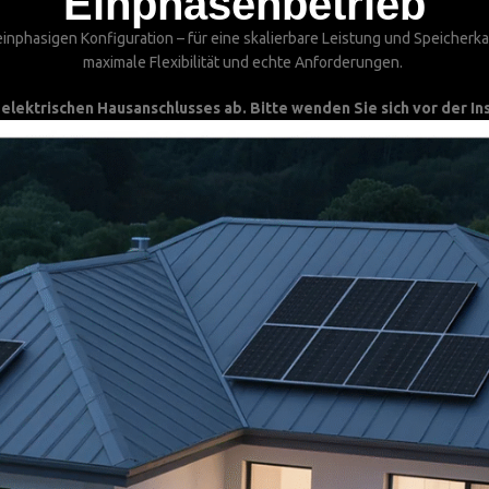
Einphasenbetrieb
 einphasigen Konfiguration – für eine skalierbare Leistung und Speicherka
maximale Flexibilität und echte Anforderungen.
lektrischen Hausanschlusses ab. Bitte wenden Sie sich vor der Inst