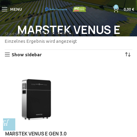
0
MENU
0,00
€
MARSTEK VENUS E
Startseite
MARSTEK VENUS E
Einzelnes Ergebnis wird angezeigt
Show sidebar
MARSTEK VENUS E GEN 3.0