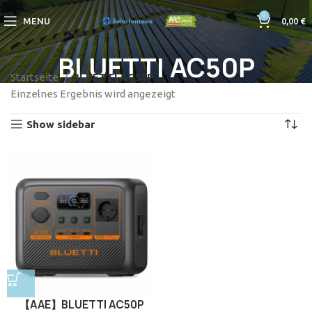
0
MENU
0,00
€
BLUETTI AC50P
Startseite
BLUETTI AC50P
Einzelnes Ergebnis wird angezeigt
Show sidebar
【AAE】BLUETTI AC50P