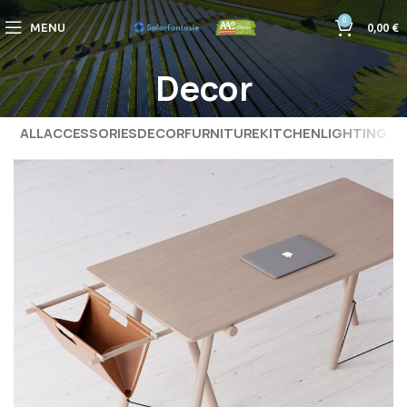
0
MENU
0,00
€
Decor
ALL
ACCESSORIES
DECOR
FURNITURE
KITCHEN
LIGHTING