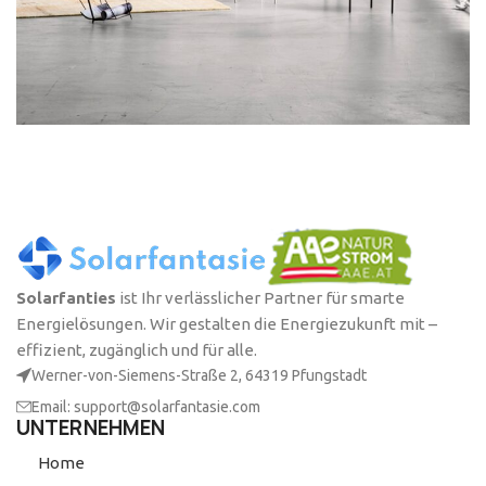
Rhoncus quisque sollicitudin
Decor
Solarfanties
ist Ihr verlässlicher Partner für smarte
Energielösungen. Wir gestalten die Energiezukunft mit –
effizient, zugänglich und für alle.
Werner-von-Siemens-Straße 2, 64319 Pfungstadt
Email: support@solarfantasie.com
UNTERNEHMEN
Home